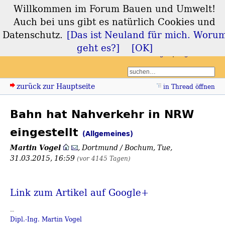
Willkommen im Forum Bauen und Umwelt!
Forum Bauen und
Auch bei uns gibt es natürlich Cookies und
Umwelt
Datenschutz.
[Das ist Neuland für mich. Woru
geht es?]
[OK]
Login
Registrieren
zurück zur Hauptseite
in Thread öffnen
Bahn hat Nahverkehr in NRW
eingestellt
(Allgemeines)
Martin Vogel
,
Dortmund / Bochum
,
Tue,
31.03.2015, 16:59
(vor 4145 Tagen)
Link zum Artikel auf Google+
--
Dipl.-Ing. Martin Vogel