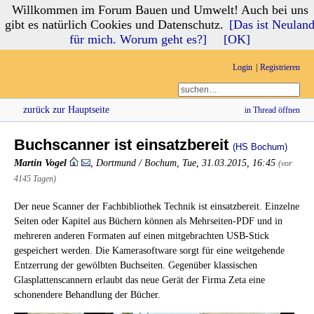
Willkommen im Forum Bauen und Umwelt! Auch bei uns
Forum Bauen und Umwelt
gibt es natürlich Cookies und Datenschutz.
[Das ist Neulan
für mich. Worum geht es?]
[OK]
Login
Registrieren
zurück zur Hauptseite
in Thread öffnen
Buchscanner ist einsatzbereit
(HS Bochum)
Martin Vogel
,
Dortmund / Bochum
,
Tue, 31.03.2015, 16:45
(vor
4145 Tagen)
Der neue Scanner der Fachbibliothek Technik ist einsatzbereit. Einzelne
Seiten oder Kapitel aus Büchern können als Mehrseiten-PDF und in
mehreren anderen Formaten auf einen mitgebrachten USB-Stick
gespeichert werden. Die Kamerasoftware sorgt für eine weitgehende
Entzerrung der gewölbten Buchseiten. Gegenüber klassischen
Glasplattenscannern erlaubt das neue Gerät der Firma Zeta eine
schonendere Behandlung der Bücher.