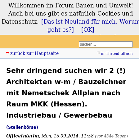
Willkommen im Forum Bauen und Umwelt!
Forum Bauen und
Auch bei uns gibt es natürlich Cookies und
Umwelt
Datenschutz.
[Das ist Neuland für mich. Woru
geht es?]
[OK]
Login
Registrieren
zurück zur Hauptseite
in Thread öffnen
Sehr dringend suchen wir 2 (!)
Architekten w-m / Bauzeichner
mit Nemetschek Allplan nach
Raum MKK (Hessen).
Industriebau / Gewerbebau
(Stellenbörse)
OfficeInterim
,
Mon, 15.09.2014, 11:58
(vor 4344 Tagen)