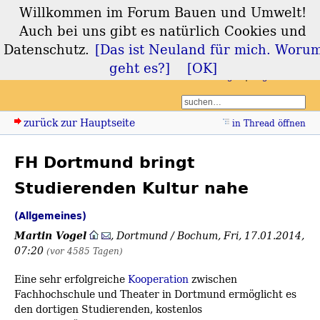
Willkommen im Forum Bauen und Umwelt!
Forum Bauen und
Auch bei uns gibt es natürlich Cookies und
Umwelt
Datenschutz.
[Das ist Neuland für mich. Woru
geht es?]
[OK]
Login
Registrieren
zurück zur Hauptseite
in Thread öffnen
FH Dortmund bringt
Studierenden Kultur nahe
(Allgemeines)
Martin Vogel
,
Dortmund / Bochum
,
Fri, 17.01.2014,
07:20
(vor 4585 Tagen)
Eine sehr erfolgreiche
Kooperation
zwischen
Fachhochschule und Theater in Dortmund ermöglicht es
den dortigen Studierenden, kostenlos