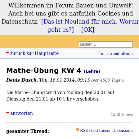
Willkommen im Forum Bauen und Umwelt!
Forum Bauen und
Auch bei uns gibt es natürlich Cookies und
Umwelt
Datenschutz.
[Das ist Neuland für mich. Woru
geht es?]
[OK]
Login
Registrieren
zurück zur Hauptseite
in Thread öffnen
Mathe-Übung KW 4
(Lehre)
Denis Busch
,
Thu, 16.01.2014, 09:15
(vor 4586 Tagen)
Die Mathe-Übung wird von Montag den 20.01 auf
Dienstag den 21.01 ab 10 Uhr verschoben.
antworten
4520 Views
gesamter Thread:
RSS-Feed dieser Diskussion