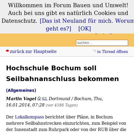
Willkommen im Forum Bauen und Umwelt!
Forum Bauen und
Auch bei uns gibt es natürlich Cookies und
Umwelt
Datenschutz.
[Das ist Neuland für mich. Woru
geht es?]
[OK]
Login
Registrieren
zurück zur Hauptseite
in Thread öffnen
Hochschule Bochum soll
Seilbahnanschluss bekommen
(Allgemeines)
Martin Vogel
,
Dortmund / Bochum
,
Thu,
16.01.2014, 07:28
(vor 4586 Tagen)
Der
Lokalkompass
berichtet über Pläne, in Bochum
mehrere Seilbahnstrecken einzurichten, zum Beispiel von
der Innenstadt zum Ruhrpark oder von der RUB über die