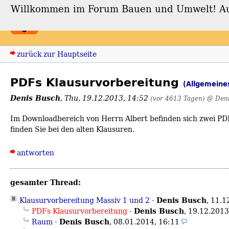
Willkommen im Forum Bauen und Umwelt! Auch
Forum Bauen und Umwe
zurück zur Hauptseite
PDFs Klausurvorbereitung
(Allgemeine
Denis Busch
,
Thu, 19.12.2013, 14:52
(vor 4613 Tagen)
@ Deni
Im Downloadbereich von Herrn Albert befinden sich zwei PDF
finden Sie bei den alten Klausuren.
antworten
gesamter Thread:
Denis Busch
Klausurvorbereitung Massiv 1 und 2
-
,
11.1
Denis Busch
PDFs Klausurvorbereitung
-
,
19.12.2013
Denis Busch
Raum
-
,
08.01.2014, 16:11