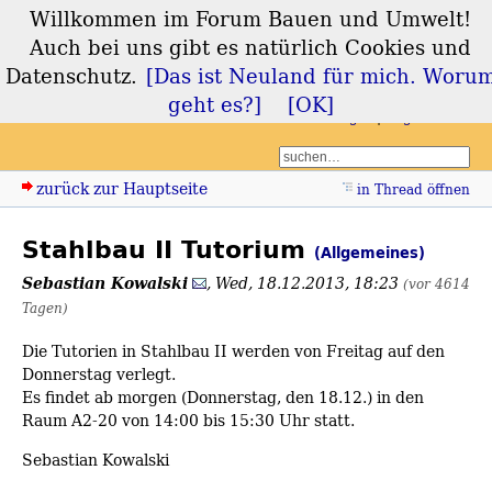
Willkommen im Forum Bauen und Umwelt!
Forum Bauen und
Auch bei uns gibt es natürlich Cookies und
Umwelt
Datenschutz.
[Das ist Neuland für mich. Woru
geht es?]
[OK]
Login
Registrieren
zurück zur Hauptseite
in Thread öffnen
Stahlbau II Tutorium
(Allgemeines)
Sebastian Kowalski
,
Wed, 18.12.2013, 18:23
(vor 4614
Tagen)
Die Tutorien in Stahlbau II werden von Freitag auf den
Donnerstag verlegt.
Es findet ab morgen (Donnerstag, den 18.12.) in den
Raum A2-20 von 14:00 bis 15:30 Uhr statt.
Sebastian Kowalski