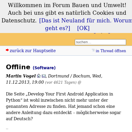
Willkommen im Forum Bauen und Umwelt!
Forum Bauen und
Auch bei uns gibt es natürlich Cookies und
Umwelt
Datenschutz.
[Das ist Neuland für mich. Woru
geht es?]
[OK]
Login
Registrieren
zurück zur Hauptseite
in Thread öffnen
Offline
(Software)
Martin Vogel
,
Dortmund / Bochum
,
Wed,
11.12.2013, 19:00
(vor 4621 Tagen)
@
Die Seite „Develop Your First Android Application in
Python“ ist wohl inzwischen nicht mehr unter der
genannten Adresse zu finden. Hat jemand schon eine
andere Anleitung dazu entdeckt – möglicherweise sogar
auf Deutsch?
--