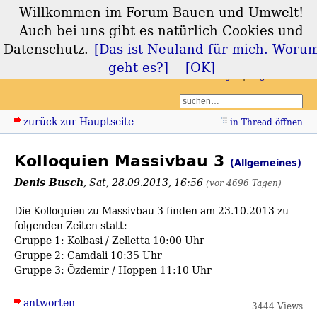
Willkommen im Forum Bauen und Umwelt!
Forum Bauen und
Auch bei uns gibt es natürlich Cookies und
Umwelt
Datenschutz.
[Das ist Neuland für mich. Woru
geht es?]
[OK]
Login
Registrieren
zurück zur Hauptseite
in Thread öffnen
Kolloquien Massivbau 3
(Allgemeines)
Denis Busch
,
Sat, 28.09.2013, 16:56
(vor 4696 Tagen)
Die Kolloquien zu Massivbau 3 finden am 23.10.2013 zu
folgenden Zeiten statt:
Gruppe 1: Kolbasi / Zelletta 10:00 Uhr
Gruppe 2: Camdali 10:35 Uhr
Gruppe 3: Özdemir / Hoppen 11:10 Uhr
antworten
3444 Views