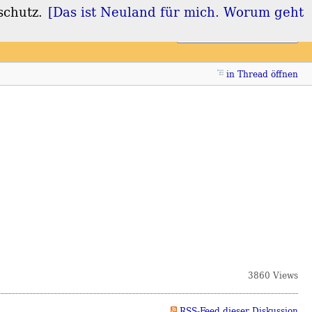
schutz.
[Das ist Neuland für mich. Worum geht
Login
Registrieren
in Thread öffnen
3860 Views
RSS-Feed dieser Diskussion