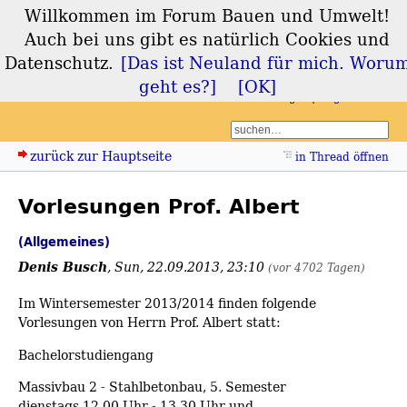
Willkommen im Forum Bauen und Umwelt!
Forum Bauen und
Auch bei uns gibt es natürlich Cookies und
Umwelt
Datenschutz.
[Das ist Neuland für mich. Woru
geht es?]
[OK]
Login
Registrieren
zurück zur Hauptseite
in Thread öffnen
Vorlesungen Prof. Albert
(Allgemeines)
Denis Busch
,
Sun, 22.09.2013, 23:10
(vor 4702 Tagen)
Im Wintersemester 2013/2014 finden folgende
Vorlesungen von Herrn Prof. Albert statt:
Bachelorstudiengang
Massivbau 2 - Stahlbetonbau, 5. Semester
dienstags 12.00 Uhr - 13.30 Uhr und