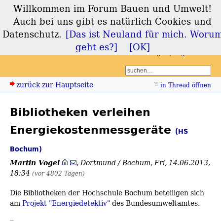
Willkommen im Forum Bauen und Umwelt!
Forum Bauen und
Auch bei uns gibt es natürlich Cookies und
Umwelt
Datenschutz.
[Das ist Neuland für mich. Woru
geht es?]
[OK]
Login
Registrieren
zurück zur Hauptseite
in Thread öffnen
Bibliotheken verleihen
Energiekostenmessgeräte
(HS
Bochum)
Martin Vogel
,
Dortmund / Bochum
,
Fri, 14.06.2013,
18:34
(vor 4802 Tagen)
Die Bibliotheken der Hochschule Bochum beteiligen sich
am
Projekt "Energiedetektiv"
des Bundesumweltamtes.
--