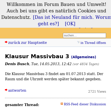
Willkommen im Forum Bauen und Umwelt!
Forum Bauen und
Auch bei uns gibt es natürlich Cookies und
Umwelt
Datenschutz.
[Das ist Neuland für mich. Woru
geht es?]
[OK]
Login
Registrieren
zurück zur Hauptseite
in Thread öffnen
Klausur Massivbau 3
(Allgemeines)
Denis Busch
,
Tue, 14.05.2013, 12:42
(vor 4834 Tagen)
Die Klausur Massivbau 3 findet am 01.07.2013 statt. Der
Raum und die Uhrzeit werden später bekannt gegeben.
antworten
2721 Views
gesamter Thread:
RSS-Feed dieser Diskussion