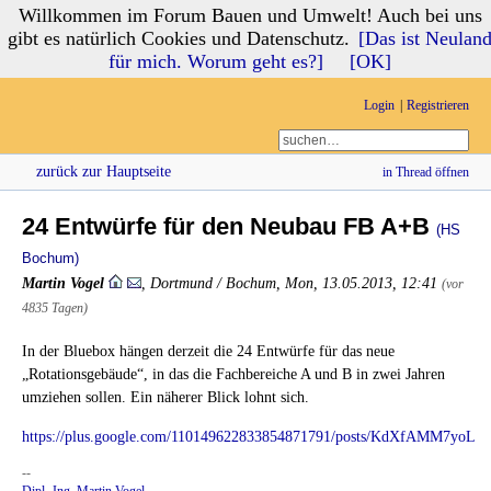
Willkommen im Forum Bauen und Umwelt! Auch bei uns
Forum Bauen und Umwelt
gibt es natürlich Cookies und Datenschutz.
[Das ist Neulan
für mich. Worum geht es?]
[OK]
Login
Registrieren
zurück zur Hauptseite
in Thread öffnen
24 Entwürfe für den Neubau FB A+B
(HS
Bochum)
Martin Vogel
,
Dortmund / Bochum
,
Mon, 13.05.2013, 12:41
(vor
4835 Tagen)
In der Bluebox hängen derzeit die 24 Entwürfe für das neue
„Rotationsgebäude“, in das die Fachbereiche A und B in zwei Jahren
umziehen sollen. Ein näherer Blick lohnt sich.
https://plus.google.com/110149622833854871791/posts/KdXfAMM7yoL
--
Dipl.-Ing. Martin Vogel