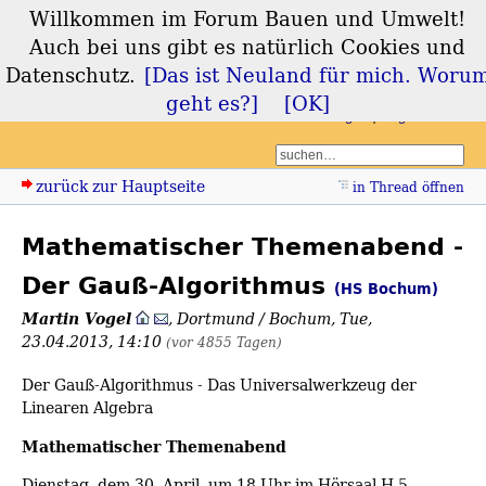
Willkommen im Forum Bauen und Umwelt!
Forum Bauen und
Auch bei uns gibt es natürlich Cookies und
Umwelt
Datenschutz.
[Das ist Neuland für mich. Woru
geht es?]
[OK]
Login
Registrieren
zurück zur Hauptseite
in Thread öffnen
Mathematischer Themenabend -
Der Gauß-Algorithmus
(HS Bochum)
Martin Vogel
,
Dortmund / Bochum
,
Tue,
23.04.2013, 14:10
(vor 4855 Tagen)
Der Gauß-Algorithmus - Das Universalwerkzeug der
Linearen Algebra
Mathematischer Themenabend
Dienstag, dem 30. April, um 18 Uhr im Hörsaal H 5