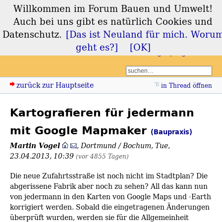
Willkommen im Forum Bauen und Umwelt!
Forum Bauen und
Auch bei uns gibt es natürlich Cookies und
Umwelt
Datenschutz.
[Das ist Neuland für mich. Woru
geht es?]
[OK]
Login
Registrieren
zurück zur Hauptseite
in Thread öffnen
Kartografieren für jedermann
mit Google Mapmaker
(Baupraxis)
Martin Vogel
,
Dortmund / Bochum
,
Tue,
23.04.2013, 10:39
(vor 4855 Tagen)
Die neue Zufahrtsstraße ist noch nicht im Stadtplan? Die
abgerissene Fabrik aber noch zu sehen? All das kann nun
von jedermann in den Karten von Google Maps und -Earth
korrigiert werden. Sobald die eingetragenen Änderungen
überprüft wurden, werden sie für die Allgemeinheit