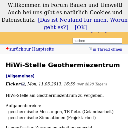
Willkommen im Forum Bauen und Umwelt!
Forum Bauen und
Auch bei uns gibt es natürlich Cookies und
Umwelt
Datenschutz.
[Das ist Neuland für mich. Woru
geht es?]
[OK]
Login
Registrieren
zurück zur Hauptseite
in Thread öffnen
HiWi-Stelle Geothermiezentrum
(Allgemeines)
Eicker
,
Mon, 11.03.2013, 16:59
(vor 4898 Tagen)
HiWi-Stelle am Geothermiezentrum zu vergeben.
Aufgabenbereich:
- geothermische Messungen, TRT etc. (Geländearbeit)
- geothermische Simulationen (Projektarbeit)
Längerfristige Zusammenarbeit gewünscht.