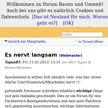
Willkommen im Forum Bauen und Umwelt!
Forum Bauen und
Auch bei uns gibt es natürlich Cookies und
Umwelt
Datenschutz.
[Das ist Neuland für mich. Woru
geht es?]
[OK]
Login
Registrieren
zurück zur Hauptseite
in Thread öffnen
Es nervt langsam
(Webmaster)
Tapas85
,
Fri, 11.01.2013, 15:31
(vor 4957 Tagen)
@
BauherrHannover
Anscheinend in letzter Zeit ziemlich viele, was hier sicher
etliche User/Studenten/Mitarbeiter nervt !!!
wichtige
potentielle Forenuser schreiben inhaltlich
Dinge
und kein blablabla geschwafel. Dies ist ein Forum für den
Fachbereich Bauingenieurwesen und eine gute Plattform
sich gegenseitig auszutauschen, wichtige Informationen