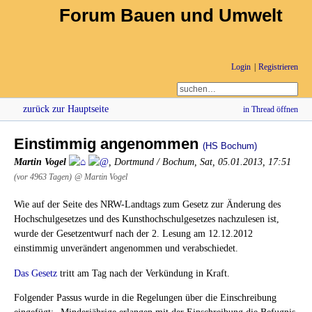
Forum Bauen und Umwelt
Login
Registrieren
zurück zur Hauptseite
in Thread öffnen
Einstimmig angenommen
(HS Bochum)
Martin Vogel
,
Dortmund / Bochum
,
Sat, 05.01.2013, 17:51
(vor 4963 Tagen)
@ Martin Vogel
Wie auf der Seite des NRW-Landtags zum Gesetz zur Änderung des
Hochschulgesetzes und des Kunsthochschulgesetzes nachzulesen ist,
wurde der Gesetzentwurf nach der 2. Lesung am 12.12.2012
einstimmig unverändert angenommen und verabschiedet.
Das Gesetz
tritt am Tag nach der Verkündung in Kraft.
Folgender Passus wurde in die Regelungen über die Einschreibung
eingefügt: „Minderjährige erlangen mit der Einschreibung die Befugnis,