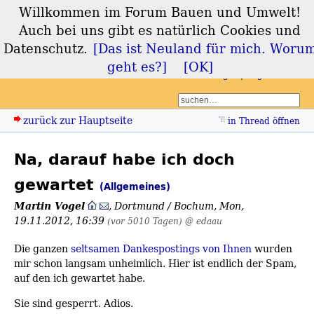
Willkommen im Forum Bauen und Umwelt!
Forum Bauen und
Auch bei uns gibt es natürlich Cookies und
Umwelt
Datenschutz.
[Das ist Neuland für mich. Woru
geht es?]
[OK]
Login
Registrieren
zurück zur Hauptseite
in Thread öffnen
Na, darauf habe ich doch
gewartet
(Allgemeines)
Martin Vogel
,
Dortmund / Bochum
,
Mon,
19.11.2012, 16:39
(vor 5010 Tagen)
@ edaau
Die ganzen
seltsamen Dankespostings von Ihnen
wurden
mir schon langsam unheimlich. Hier ist endlich der Spam,
auf den ich gewartet habe.
Sie sind gesperrt. Adios.