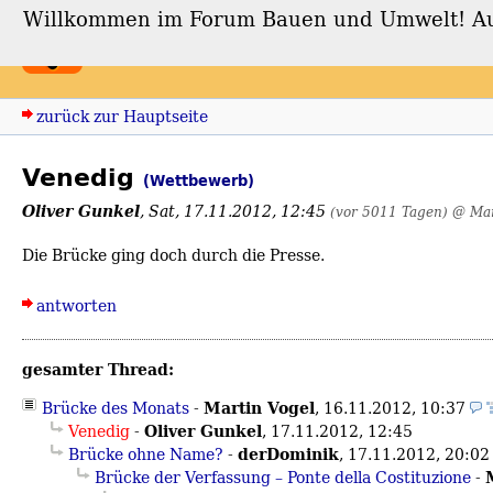
Willkommen im Forum Bauen und Umwelt! Auch
Forum Bauen und Umwe
zurück zur Hauptseite
Venedig
(Wettbewerb)
Oliver Gunkel
,
Sat, 17.11.2012, 12:45
(vor 5011 Tagen)
@ Mar
Die Brücke ging doch durch die Presse.
antworten
gesamter Thread:
Martin Vogel
Brücke des Monats
-
,
16.11.2012, 10:37
Oliver Gunkel
Venedig
-
,
17.11.2012, 12:45
derDominik
Brücke ohne Name?
-
,
17.11.2012, 20:02
Brücke der Verfassung – Ponte della Costituzione
-