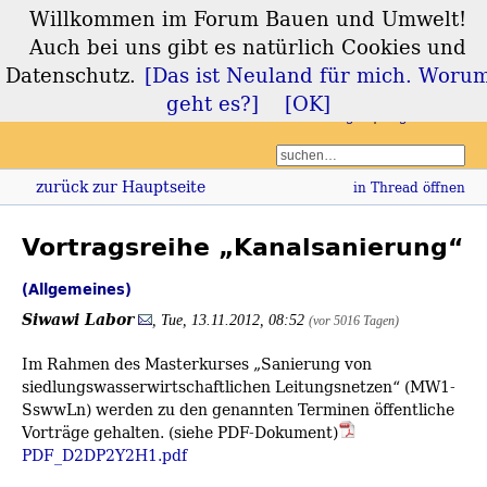
Willkommen im Forum Bauen und Umwelt!
Forum Bauen und
Auch bei uns gibt es natürlich Cookies und
Umwelt
Datenschutz.
[Das ist Neuland für mich. Woru
geht es?]
[OK]
Login
Registrieren
zurück zur Hauptseite
in Thread öffnen
Vortragsreihe „Kanalsanierung“
(Allgemeines)
Siwawi Labor
,
Tue, 13.11.2012, 08:52
(vor 5016 Tagen)
Im Rahmen des Masterkurses „Sanierung von
siedlungswasserwirtschaftlichen Leitungsnetzen“ (MW1-
SswwLn) werden zu den genannten Terminen öffentliche
Vorträge gehalten. (siehe PDF-Dokument)
PDF_D2DP2Y2H1.pdf