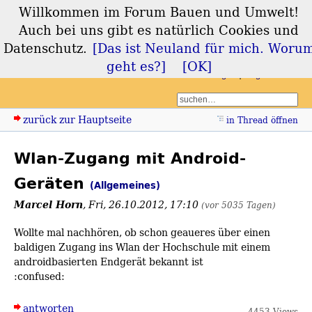
Willkommen im Forum Bauen und Umwelt!
Forum Bauen und
Auch bei uns gibt es natürlich Cookies und
Umwelt
Datenschutz.
[Das ist Neuland für mich. Woru
geht es?]
[OK]
Login
Registrieren
zurück zur Hauptseite
in Thread öffnen
Wlan-Zugang mit Android-
Geräten
(Allgemeines)
Marcel Horn
,
Fri, 26.10.2012, 17:10
(vor 5035 Tagen)
Wollte mal nachhören, ob schon geaueres über einen
baldigen Zugang ins Wlan der Hochschule mit einem
androidbasierten Endgerät bekannt ist
:confused:
antworten
4453 Views