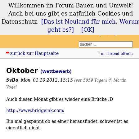
Willkommen im Forum Bauen und Umwelt!
Forum Bauen und
Auch bei uns gibt es natürlich Cookies und
Umwelt
Datenschutz.
[Das ist Neuland für mich. Woru
geht es?]
[OK]
Login
Registrieren
zurück zur Hauptseite
in Thread öffnen
Oktober
(Wettbewerb)
SvBo
,
Mon, 01.10.2012, 15:15
(vor 5059 Tagen)
@ Martin
Vogel
Auch diesen Monat gibt es wieder eine Brücke :D
http://www.bridgeink.com/
Bin mal gespannt ob es einer herausfindet, schwer ist es
eigentlich nicht.