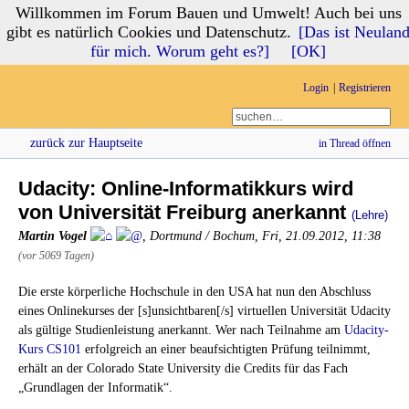
Willkommen im Forum Bauen und Umwelt! Auch bei uns
Forum Bauen und Umwelt
gibt es natürlich Cookies und Datenschutz.
[Das ist Neulan
für mich. Worum geht es?]
[OK]
Login
Registrieren
zurück zur Hauptseite
in Thread öffnen
Udacity: Online-Informatikkurs wird
von Universität Freiburg anerkannt
(Lehre)
Martin Vogel
,
Dortmund / Bochum
,
Fri, 21.09.2012, 11:38
(vor 5069 Tagen)
Die erste körperliche Hochschule in den USA hat nun den Abschluss
eines Onlinekurses der [s]unsichtbaren[/s] virtuellen Universität Udacity
als gültige Studienleistung anerkannt. Wer nach Teilnahme am
Udacity-
Kurs CS101
erfolgreich an einer beaufsichtigten Prüfung teilnimmt,
erhält an der Colorado State University die Credits für das Fach
„Grundlagen der Informatik“.