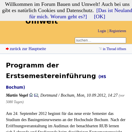
Willkommen im Forum Bauen und Umwelt! Auch bei uns
Forum Bauen und
gibt es natürlich Cookies und Datenschutz.
[Das ist Neulan
für mich. Worum geht es?]
[OK]
Umwelt
Login
Registrieren
zurück zur Hauptseite
in Thread öffnen
Programm der
Erstsemestereinführung
(HS
Bochum)
Martin Vogel
,
Dortmund / Bochum
,
Mon, 10.09.2012, 14:27
(vor
5080 Tagen)
Am 24. September 2012 beginnt für das neue erste Semester das
Studium des Bauingenieurwesens an der Hochschule Bochum. Nach der
Eröffnungsveranstaltung im Audimax der benachbarten RUB lernen