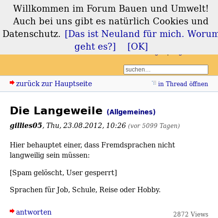
Willkommen im Forum Bauen und Umwelt!
Forum Bauen und
Auch bei uns gibt es natürlich Cookies und
Umwelt
Datenschutz.
[Das ist Neuland für mich. Woru
geht es?]
[OK]
Login
Registrieren
zurück zur Hauptseite
in Thread öffnen
Die Langeweile
(Allgemeines)
gillies05
,
Thu, 23.08.2012, 10:26
(vor 5099 Tagen)
Hier behauptet einer, dass Fremdsprachen nicht
langweilig sein müssen:
[Spam gelöscht, User gesperrt]
Sprachen für Job, Schule, Reise oder Hobby.
antworten
2872 Views