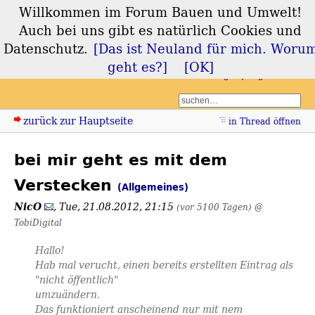
Willkommen im Forum Bauen und Umwelt!
Forum Bauen und
Auch bei uns gibt es natürlich Cookies und
Umwelt
Datenschutz.
[Das ist Neuland für mich. Woru
geht es?]
[OK]
Login
Registrieren
zurück zur Hauptseite
in Thread öffnen
bei mir geht es mit dem
Verstecken
(Allgemeines)
NicO
,
Tue, 21.08.2012, 21:15
(vor 5100 Tagen)
@
TobiDigital
Hallo!
Hab mal verucht, einen bereits erstellten Eintrag als
"nicht öffentlich"
umzuändern.
Das funktioniert anscheinend nur mit nem