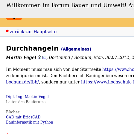
Willkommen im Forum Bauen und Umwelt! Auch
Forum Bauen und Umwe
zurück zur Hauptseite
Durchhangeln
(Allgemeines)
Martin Vogel
,
Dortmund / Bochum
,
Mon, 30.07.2012, 
Im Moment muss man sich von der Startseite
https://www.h
zu konfigurieren ist. Den Fachbereich Bauingenieurwesen er
bochum.de/fbb/
, sondern nur unter
https://www.hochschule
--
Dipl.-Ing. Martin Vogel
Leiter des Bauforums
Bücher:
CAD mit BricsCAD
Bauinformatik mit Python